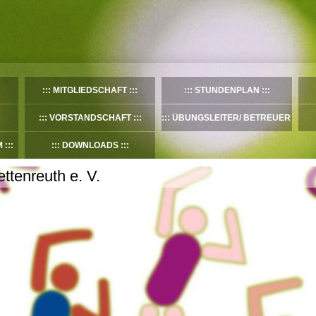
MITGLIEDSCHAFT
STUNDENPLAN
VORSTANDSCHAFT
ÜBUNGSLEITER/ BETREUER
M
DOWNLOADS
ttenreuth e. V.